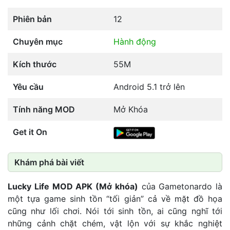
Phiên bản
12
Chuyên mục
Hành động
Kích thước
55M
Yêu cầu
Android 5.1 trở lên
Tính năng MOD
Mở Khóa
Get it On
Khám phá bài viết
Lucky Life MOD APK (Mở khóa)
của Gametonardo là
một tựa game sinh tồn “tối giản” cả về mặt đồ họa
cũng như lối chơi. Nói tới sinh tồn, ai cũng nghĩ tới
những cảnh chặt chém, vật lộn với sự khắc nghiệt