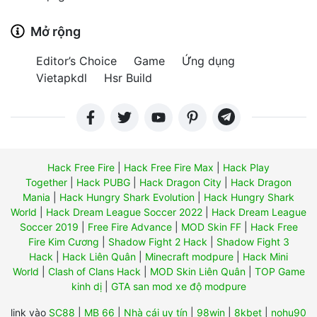
Mở rộng
Editor’s Choice
Game
Ứng dụng
Vietapkdl
Hsr Build
Hack Free Fire
|
Hack Free Fire Max
|
Hack Play
Together
|
Hack PUBG
|
Hack Dragon City
|
Hack Dragon
Mania
|
Hack Hungry Shark Evolution
|
Hack Hungry Shark
World
|
Hack Dream League Soccer 2022
|
Hack Dream League
Soccer 2019
|
Free Fire Advance
|
MOD Skin FF
|
Hack Free
Fire Kim Cương
|
Shadow Fight 2 Hack
|
Shadow Fight 3
Hack
|
Hack Liên Quân
|
Minecraft modpure
|
Hack Mini
World
|
Clash of Clans Hack
|
MOD Skin Liên Quân
|
TOP Game
kinh dị
|
GTA san mod xe độ modpure
link vào
SC88
|
MB 66
|
Nhà cái uy tín
|
98win
|
8kbet
|
nohu90