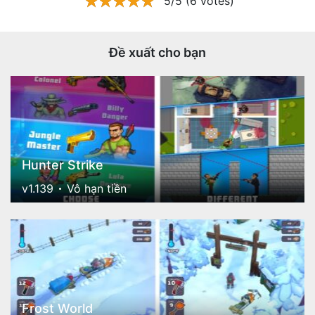
5/5 (6 votes)
Đề xuất cho bạn
Hunter Strike
v1.139
Vô hạn tiền
Frost World