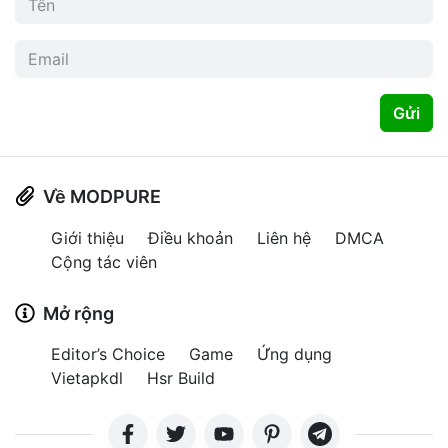
Gửi
Về MODPURE
Giới thiệu
Điều khoản
Liên hệ
DMCA
Cộng tác viên
Mở rộng
Editor’s Choice
Game
Ứng dụng
Vietapkdl
Hsr Build