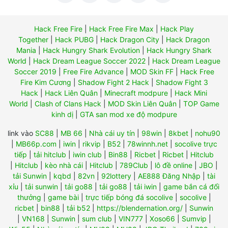
Hack Free Fire
|
Hack Free Fire Max
|
Hack Play
Together
|
Hack PUBG
|
Hack Dragon City
|
Hack Dragon
Mania
|
Hack Hungry Shark Evolution
|
Hack Hungry Shark
World
|
Hack Dream League Soccer 2022
|
Hack Dream League
Soccer 2019
|
Free Fire Advance
|
MOD Skin FF
|
Hack Free
Fire Kim Cương
|
Shadow Fight 2 Hack
|
Shadow Fight 3
Hack
|
Hack Liên Quân
|
Minecraft modpure
|
Hack Mini
World
|
Clash of Clans Hack
|
MOD Skin Liên Quân
|
TOP Game
kinh dị
|
GTA san mod xe độ modpure
link vào
SC88
|
MB 66
|
Nhà cái uy tín
|
98win
|
8kbet
|
nohu90
|
MB66p.com
|
iwin
|
rikvip
|
B52
|
78winnh.net
|
socolive trực
tiếp
|
tải hitclub
|
iwin club
|
Bin88
|
Ricbet
|
Ricbet
|
Hitclub
|
Hitclub
|
kèo nhà cái
|
Hitclub
|
789Club
|
lô đề online
|
JBO
|
tải Sunwin
|
kqbd
|
82vn
|
92lottery
|
AE888 Đăng Nhập
|
tài
xỉu
|
tải sunwin
|
tải go88
|
tải go88
|
tải iwin
|
game bắn cá đổi
thưởng
|
game bài
|
trực tiếp bóng đá socolive
|
socolive
|
ricbet
|
bin88
|
tải b52
|
https://blendernation.org/
|
Sunwin
|
VN168
|
Sunwin
|
sum club
|
VIN777
|
Xoso66
|
Sumvip
|