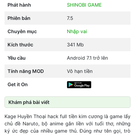
Phát hành
SHINOBI GAME
Phiên bản
7.5
Chuyên mục
Nhập vai
Kích thước
341 Mb
Yêu cầu
Android 7.1 trở lên
Tính năng MOD
Vô hạn tiền
Get it On
Khám phá bài viết
Kage Huyền Thoại hack full tiền kim cương là game lấy
chủ đề Naruto, bộ anime gắn liền với tuổi thơ, những
ký ức đẹp của nhiều game thủ. Đúng như tên gọi, trò