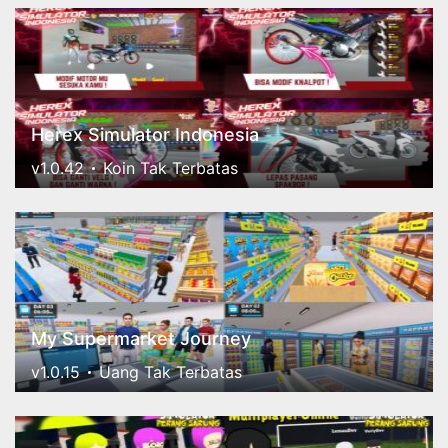
Herex Simulator Indonesia
v1.0.42
Koin Tak Terbatas
My Supermarket Journey
v1.0.15
Uang Tak Terbatas