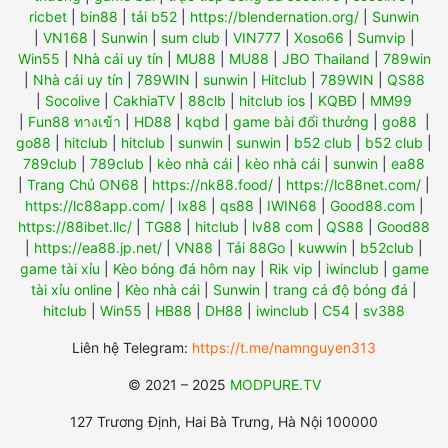
ricbet
|
bin88
|
tải b52
|
https://blendernation.org/
|
Sunwin
|
VN168
|
Sunwin
|
sum club
|
VIN777
|
Xoso66
|
Sumvip
|
Win55
|
Nhà cái uy tín
|
MU88
|
MU88
|
JBO Thailand
|
789win
|
Nhà cái uy tín
|
789WIN
|
sunwin
|
Hitclub
|
789WIN
|
QS88
|
Socolive
|
CakhiaTV
|
88clb
|
hitclub ios
|
KQBĐ
|
MM99
|
Fun88 ทางเข้า
|
HD88
|
kqbd
|
game bài đổi thưởng
|
go88
|
go88
|
hitclub
|
hitclub
|
sunwin
|
sunwin
|
b52 club
|
b52 club
|
789club
|
789club
|
kèo nhà cái
|
kèo nhà cái
|
sunwin
|
ea88
|
Trang Chủ ON68
|
https://nk88.food/
|
https://lc88net.com/
|
https://lc88app.com/
|
lx88
|
qs88
|
IWIN68
|
Good88.com
|
https://88ibet.llc/
|
TG88
|
hitclub
|
lv88 com
|
QS88
|
Good88
|
https://ea88.jp.net/
|
VN88
|
Tải 88Go
|
kuwwin
|
b52club
|
game tài xỉu
|
Kèo bóng đá hôm nay
|
Rik vip
|
iwinclub
|
game
tài xỉu online
|
Kèo nhà cái
|
Sunwin
|
trang cá độ bóng đá
|
hitclub
|
Win55
|
HB88
|
DH88
|
iwinclub
|
C54
|
sv388
Liên hệ Telegram:
https://t.me/namnguyen313
© 2021 – 2025
MODPURE.TV
127 Trương Định, Hai Bà Trưng, Hà Nội 100000