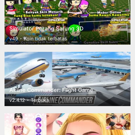
Simulator Perang Sarung 3D
v49
Koin tidak terbatas
Airline Commander: Flight Game
v2.4.12
Terbuka