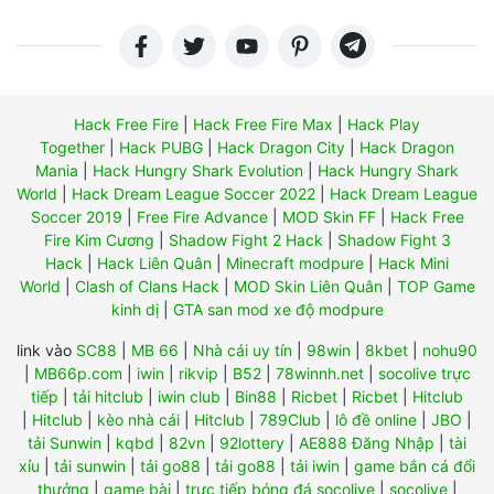
Hack Free Fire
|
Hack Free Fire Max
|
Hack Play
Together
|
Hack PUBG
|
Hack Dragon City
|
Hack Dragon
Mania
|
Hack Hungry Shark Evolution
|
Hack Hungry Shark
World
|
Hack Dream League Soccer 2022
|
Hack Dream League
Soccer 2019
|
Free Fire Advance
|
MOD Skin FF
|
Hack Free
Fire Kim Cương
|
Shadow Fight 2 Hack
|
Shadow Fight 3
Hack
|
Hack Liên Quân
|
Minecraft modpure
|
Hack Mini
World
|
Clash of Clans Hack
|
MOD Skin Liên Quân
|
TOP Game
kinh dị
|
GTA san mod xe độ modpure
link vào
SC88
|
MB 66
|
Nhà cái uy tín
|
98win
|
8kbet
|
nohu90
|
MB66p.com
|
iwin
|
rikvip
|
B52
|
78winnh.net
|
socolive trực
tiếp
|
tải hitclub
|
iwin club
|
Bin88
|
Ricbet
|
Ricbet
|
Hitclub
|
Hitclub
|
kèo nhà cái
|
Hitclub
|
789Club
|
lô đề online
|
JBO
|
tải Sunwin
|
kqbd
|
82vn
|
92lottery
|
AE888 Đăng Nhập
|
tài
xỉu
|
tải sunwin
|
tải go88
|
tải go88
|
tải iwin
|
game bắn cá đổi
thưởng
|
game bài
|
trực tiếp bóng đá socolive
|
socolive
|