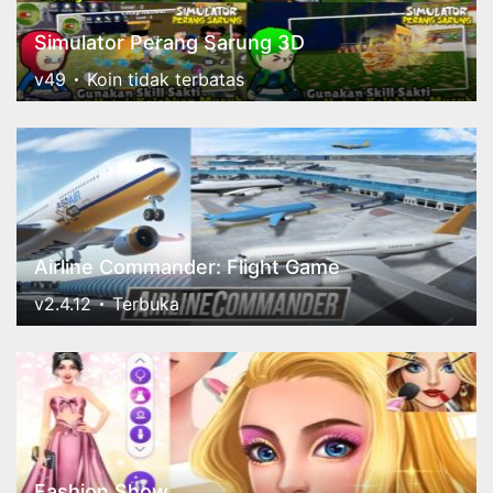
Simulator Perang Sarung 3D
v49
Koin tidak terbatas
Airline Commander: Flight Game
v2.4.12
Terbuka
Fashion Show