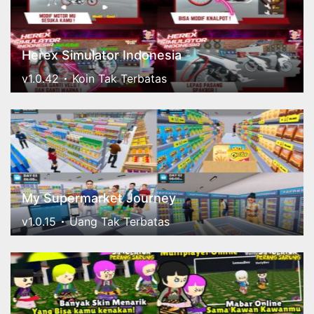
Herex Simulator Indonesia
v1.0.42
Koin Tak Terbatas
My Supermarket Journey
v1.0.15
Uang Tak Terbatas