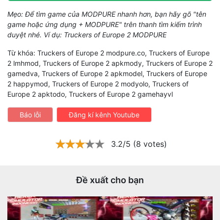
Mẹo: Để tìm game của MODPURE nhanh hơn, bạn hãy gõ "tên
game hoặc ứng dụng + MODPURE" trên thanh tìm kiếm trình
duyệt nhé. Ví dụ: Truckers of Europe 2 MODPURE
Từ khóa: Truckers of Europe 2 modpure.co, Truckers of Europe
2 lmhmod, Truckers of Europe 2 apkmody, Truckers of Europe 2
gamedva, Truckers of Europe 2 apkmodel, Truckers of Europe
2 happymod, Truckers of Europe 2 modyolo, Truckers of
Europe 2 apktodo, Truckers of Europe 2 gamehayvl
Báo lỗi
Đăng kí kênh Youtube
3.2/5 (8 votes)
Đề xuất cho bạn