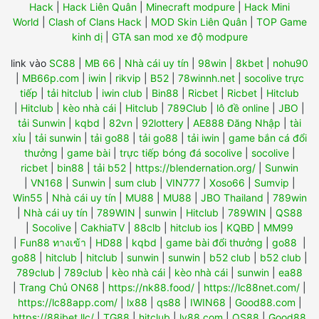
Hack
|
Hack Liên Quân
|
Minecraft modpure
|
Hack Mini
World
|
Clash of Clans Hack
|
MOD Skin Liên Quân
|
TOP Game
kinh dị
|
GTA san mod xe độ modpure
link vào
SC88
|
MB 66
|
Nhà cái uy tín
|
98win
|
8kbet
|
nohu90
|
MB66p.com
|
iwin
|
rikvip
|
B52
|
78winnh.net
|
socolive trực
tiếp
|
tải hitclub
|
iwin club
|
Bin88
|
Ricbet
|
Ricbet
|
Hitclub
|
Hitclub
|
kèo nhà cái
|
Hitclub
|
789Club
|
lô đề online
|
JBO
|
tải Sunwin
|
kqbd
|
82vn
|
92lottery
|
AE888 Đăng Nhập
|
tài
xỉu
|
tải sunwin
|
tải go88
|
tải go88
|
tải iwin
|
game bắn cá đổi
thưởng
|
game bài
|
trực tiếp bóng đá socolive
|
socolive
|
ricbet
|
bin88
|
tải b52
|
https://blendernation.org/
|
Sunwin
|
VN168
|
Sunwin
|
sum club
|
VIN777
|
Xoso66
|
Sumvip
|
Win55
|
Nhà cái uy tín
|
MU88
|
MU88
|
JBO Thailand
|
789win
|
Nhà cái uy tín
|
789WIN
|
sunwin
|
Hitclub
|
789WIN
|
QS88
|
Socolive
|
CakhiaTV
|
88clb
|
hitclub ios
|
KQBĐ
|
MM99
|
Fun88 ทางเข้า
|
HD88
|
kqbd
|
game bài đổi thưởng
|
go88
|
go88
|
hitclub
|
hitclub
|
sunwin
|
sunwin
|
b52 club
|
b52 club
|
789club
|
789club
|
kèo nhà cái
|
kèo nhà cái
|
sunwin
|
ea88
|
Trang Chủ ON68
|
https://nk88.food/
|
https://lc88net.com/
|
https://lc88app.com/
|
lx88
|
qs88
|
IWIN68
|
Good88.com
|
https://88ibet.llc/
|
TG88
|
hitclub
|
lv88 com
|
QS88
|
Good88