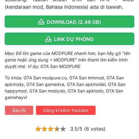
(kendaraan mod, Bahasa Indonesia) ada di bawah.
DOWNLOAD (2.48 GB)
LINK DỰ PHÒNG
Mẹo: Để tìm game của MODPURE nhanh hơn, bạn hãy gõ "tên
game hoặc ứng dụng + MODPURE" trên thanh tìm kiếm trình
duyệt nhé. Ví dụ: GTA San MODPURE
Từ khóa: GTA San modpure.co, GTA San lmhmod, GTA San
apkmody, GTA San gamedva, GTA San apkmodel, GTA San
happymod, GTA San modyolo, GTA San apktodo, GTA San
gamehayvl
Báo lỗi
Đăng kí kênh Youtube
3.5/5 (6 votes)