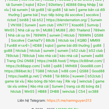
tải Sunwin
|
kqbd
|
82vn
|
92lottery
|
AE888 Đăng Nhập
|
tài
xỉu
|
tải sunwin
|
tải go88
|
tải go88
|
tải iwin
|
game bắn cá đổi
thưởng
|
game bài
|
trực tiếp bóng đá socolive
|
socolive
|
ricbet
|
bin88
|
tải b52
|
https://blendernation.org/
|
Sunwin
|
VN168
|
Sunwin
|
sum club
|
VIN777
|
Xoso66
|
Sumvip
|
Win55
|
Nhà cái uy tín
|
MU88
|
MU88
|
JBO Thailand
|
789win
|
Nhà cái uy tín
|
789WIN
|
sunwin
|
Hitclub
|
789WIN
|
QS88
|
Socolive
|
CakhiaTV
|
88clb
|
hitclub ios
|
KQBĐ
|
MM99
|
Fun88 ทางเข้า
|
HD88
|
kqbd
|
game bài đổi thưởng
|
go88
|
go88
|
hitclub
|
hitclub
|
sunwin
|
sunwin
|
b52 club
|
b52 club
|
789club
|
789club
|
kèo nhà cái
|
kèo nhà cái
|
sunwin
|
ea88
|
Trang Chủ ON68
|
https://nk88.food/
|
https://lc88net.com/
|
https://lc88app.com/
|
lx88
|
qs88
|
IWIN68
|
Good88.com
|
https://88ibet.llc/
|
TG88
|
hitclub
|
lv88 com
|
QS88
|
Good88
|
https://ea88.jp.net/
|
VN88
|
Tải 88Go
|
kuwwin
|
b52club
|
game tài xỉu
|
Kèo bóng đá hôm nay
|
Rik vip
|
iwinclub
|
game
tài xỉu online
|
Kèo nhà cái
|
Sunwin
|
trang cá độ bóng đá
|
hitclub
|
Win55
|
HB88
|
DH88
|
iwinclub
|
C54
|
sv388
Liên hệ Telegram:
https://t.me/namnguyen313