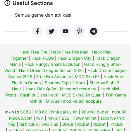
Useful Sections
Semua game dan aplikasi
Hack Free Fire
|
Hack Free Fire Max
|
Hack Play
Together
|
Hack PUBG
|
Hack Dragon City
|
Hack Dragon
Mania
|
Hack Hungry Shark Evolution
|
Hack Hungry Shark
World
|
Hack Dream League Soccer 2022
|
Hack Dream League
Soccer 2019
|
Free Fire Advance
|
MOD Skin FF
|
Hack Free
Fire Kim Cương
|
Shadow Fight 2 Hack
|
Shadow Fight 3
Hack
|
Hack Liên Quân
|
Minecraft modpure
|
Hack Mini
World
|
Clash of Clans Hack
|
MOD Skin Liên Quân
|
TOP Game
kinh dị
|
GTA san mod xe độ modpure
link vào
SC88
|
MB 66
|
Nhà cái uy tín
|
98win
|
8kbet
|
nohu90
|
MB66p.com
|
iwin
|
rikvip
|
B52
|
78winnh.net
|
socolive trực
tiếp
|
tải hitclub
|
iwin club
|
Bin88
|
Ricbet
|
Ricbet
|
Hitclub
|
Hitclub
|
kèo nhà cái
|
Hitclub
|
789Club
|
lô đề online
|
JBO
|