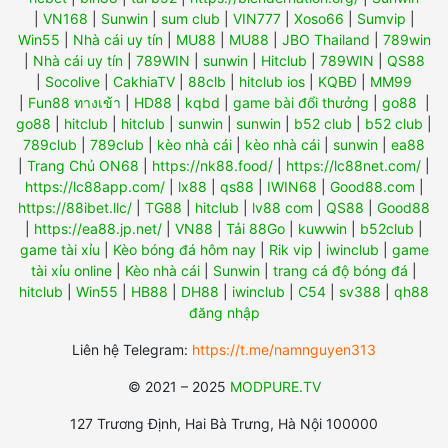
|
VN168
|
Sunwin
|
sum club
|
VIN777
|
Xoso66
|
Sumvip
|
Win55
|
Nhà cái uy tín
|
MU88
|
MU88
|
JBO Thailand
|
789win
|
Nhà cái uy tín
|
789WIN
|
sunwin
|
Hitclub
|
789WIN
|
QS88
|
Socolive
|
CakhiaTV
|
88clb
|
hitclub ios
|
KQBĐ
|
MM99
|
Fun88 ทางเข้า
|
HD88
|
kqbd
|
game bài đổi thưởng
|
go88
|
go88
|
hitclub
|
hitclub
|
sunwin
|
sunwin
|
b52 club
|
b52 club
|
789club
|
789club
|
kèo nhà cái
|
kèo nhà cái
|
sunwin
|
ea88
|
Trang Chủ ON68
|
https://nk88.food/
|
https://lc88net.com/
|
https://lc88app.com/
|
lx88
|
qs88
|
IWIN68
|
Good88.com
|
https://88ibet.llc/
|
TG88
|
hitclub
|
lv88 com
|
QS88
|
Good88
|
https://ea88.jp.net/
|
VN88
|
Tải 88Go
|
kuwwin
|
b52club
|
game tài xỉu
|
Kèo bóng đá hôm nay
|
Rik vip
|
iwinclub
|
game
tài xỉu online
|
Kèo nhà cái
|
Sunwin
|
trang cá độ bóng đá
|
hitclub
|
Win55
|
HB88
|
DH88
|
iwinclub
|
C54
|
sv388
|
qh88
đăng nhập
Liên hệ Telegram:
https://t.me/namnguyen313
© 2021 – 2025
MODPURE.TV
127 Trương Định, Hai Bà Trưng, Hà Nội 100000