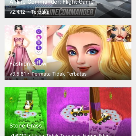
Airline Commander: Flight Game
v2.4.12
Terbuka
Fashion Show
v3.5.81
Permata Tidak Terbatas
Stone Grass
v1.67.10
Uang Tidak Terbatas, Hapus Iklan