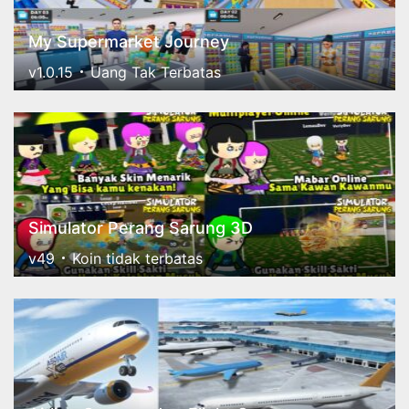
My Supermarket Journey
v1.0.15
Uang Tak Terbatas
Simulator Perang Sarung 3D
v49
Koin tidak terbatas