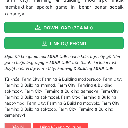
membuktikan apakah game ini benar benar sebaik
kabarnya.
DOWNLOAD (204 Mb)
LINK DỰ PHÒNG
Mẹo: Để tìm game của MODPURE nhanh hơn, bạn hãy gõ "tên
game hoặc ứng dụng + MODPURE" trên thanh tìm kiếm trình
duyệt nhé. Ví dụ: Farm City: Farming & Building MODPURE
Từ khóa: Farm City: Farming & Building modpure.co, Farm City:
Farming & Building lmhmod, Farm City: Farming & Building
apkmody, Farm City: Farming & Building gamedva, Farm City:
Farming & Building apkmodel, Farm City: Farming & Building
happymod, Farm City: Farming & Building modyolo, Farm City:
Farming & Building apktodo, Farm City: Farming & Building
gamehayvl
Báo lỗi
Đăng kí kênh Youtube