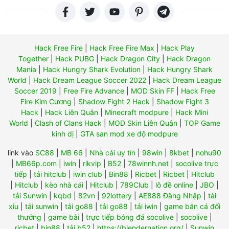
Hack Free Fire
|
Hack Free Fire Max
|
Hack Play
Together
|
Hack PUBG
|
Hack Dragon City
|
Hack Dragon
Mania
|
Hack Hungry Shark Evolution
|
Hack Hungry Shark
World
|
Hack Dream League Soccer 2022
|
Hack Dream League
Soccer 2019
|
Free Fire Advance
|
MOD Skin FF
|
Hack Free
Fire Kim Cương
|
Shadow Fight 2 Hack
|
Shadow Fight 3
Hack
|
Hack Liên Quân
|
Minecraft modpure
|
Hack Mini
World
|
Clash of Clans Hack
|
MOD Skin Liên Quân
|
TOP Game
kinh dị
|
GTA san mod xe độ modpure
link vào
SC88
|
MB 66
|
Nhà cái uy tín
|
98win
|
8kbet
|
nohu90
|
MB66p.com
|
iwin
|
rikvip
|
B52
|
78winnh.net
|
socolive trực
tiếp
|
tải hitclub
|
iwin club
|
Bin88
|
Ricbet
|
Ricbet
|
Hitclub
|
Hitclub
|
kèo nhà cái
|
Hitclub
|
789Club
|
lô đề online
|
JBO
|
tải Sunwin
|
kqbd
|
82vn
|
92lottery
|
AE888 Đăng Nhập
|
tài
xỉu
|
tải sunwin
|
tải go88
|
tải go88
|
tải iwin
|
game bắn cá đổi
thưởng
|
game bài
|
trực tiếp bóng đá socolive
|
socolive
|
ricbet
|
bin88
|
tải b52
|
https://blendernation.org/
|
Sunwin