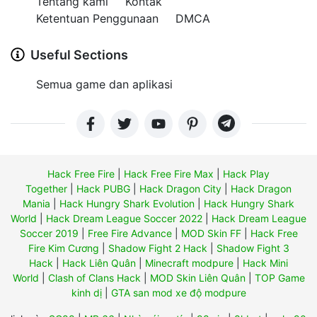
Tentang kami
Kontak
Ketentuan Penggunaan
DMCA
Useful Sections
Semua game dan aplikasi
Hack Free Fire
|
Hack Free Fire Max
|
Hack Play
Together
|
Hack PUBG
|
Hack Dragon City
|
Hack Dragon
Mania
|
Hack Hungry Shark Evolution
|
Hack Hungry Shark
World
|
Hack Dream League Soccer 2022
|
Hack Dream League
Soccer 2019
|
Free Fire Advance
|
MOD Skin FF
|
Hack Free
Fire Kim Cương
|
Shadow Fight 2 Hack
|
Shadow Fight 3
Hack
|
Hack Liên Quân
|
Minecraft modpure
|
Hack Mini
World
|
Clash of Clans Hack
|
MOD Skin Liên Quân
|
TOP Game
kinh dị
|
GTA san mod xe độ modpure