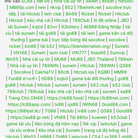
link vào
SC88
|
MB 66
|
Nhà cái uy tín
|
98win
|
8kbet
|
nohu90
|
MB66p.com
|
iwin
|
rikvip
|
B52
|
78winnh.net
|
socolive trực
tiếp
|
tải hitclub
|
iwin club
|
Bin88
|
Ricbet
|
Ricbet
|
Hitclub
|
Hitclub
|
kèo nhà cái
|
Hitclub
|
789Club
|
lô đề online
|
JBO
|
tải Sunwin
|
kqbd
|
82vn
|
92lottery
|
AE888 Đăng Nhập
|
tài
xỉu
|
tải sunwin
|
tải go88
|
tải go88
|
tải iwin
|
game bắn cá đổi
thưởng
|
game bài
|
trực tiếp bóng đá socolive
|
socolive
|
ricbet
|
bin88
|
tải b52
|
https://blendernation.org/
|
Sunwin
|
VN168
|
Sunwin
|
sum club
|
VIN777
|
Xoso66
|
Sumvip
|
Win55
|
Nhà cái uy tín
|
MU88
|
MU88
|
JBO Thailand
|
789win
|
Nhà cái uy tín
|
789WIN
|
sunwin
|
Hitclub
|
789WIN
|
QS88
|
Socolive
|
CakhiaTV
|
88clb
|
hitclub ios
|
KQBĐ
|
MM99
|
Fun88 ทางเข้า
|
HD88
|
kqbd
|
game bài đổi thưởng
|
go88
|
go88
|
hitclub
|
hitclub
|
sunwin
|
sunwin
|
b52 club
|
b52 club
|
789club
|
789club
|
kèo nhà cái
|
kèo nhà cái
|
sunwin
|
ea88
|
Trang Chủ ON68
|
https://nk88.food/
|
https://lc88net.com/
|
https://lc88app.com/
|
lx88
|
qs88
|
IWIN68
|
Good88.com
|
https://88ibet.llc/
|
TG88
|
hitclub
|
lv88 com
|
QS88
|
Good88
|
https://ea88.jp.net/
|
VN88
|
Tải 88Go
|
kuwwin
|
b52club
|
game tài xỉu
|
Kèo bóng đá hôm nay
|
Rik vip
|
iwinclub
|
game
tài xỉu online
|
Kèo nhà cái
|
Sunwin
|
trang cá độ bóng đá
|
hitclub
|
Win55
|
HB88
|
DH88
|
iwinclub
|
C54
|
sv388
|
qh88