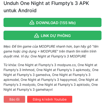
Unduh One Night at Flumpty’s 3 APK
untuk Android
DOWNLOAD (155 Mb)
LINK DỰ PHÒNG
Mẹo: Để tìm game của MODPURE nhanh hơn, bạn hãy gõ "tên
game hoặc ứng dụng + MODPURE" trên thanh tìm kiếm trình
duyệt nhé. Ví dụ: One Night at Flumpty's 3 MODPURE
Từ khóa: One Night at Flumpty's 3 modpure.co, One Night at
Flumpty's 3 lmhmod, One Night at Flumpty's 3 apkmody, One
Night at Flumpty's 3 gamedva, One Night at Flumpty's 3
apkmodel, One Night at Flumpty's 3 happymod, One Night at
Flumpty's 3 modyolo, One Night at Flumpty's 3 apktodo, One
Night at Flumpty's 3 gamehayvl
Báo lỗi
Đăng kí kênh Youtube