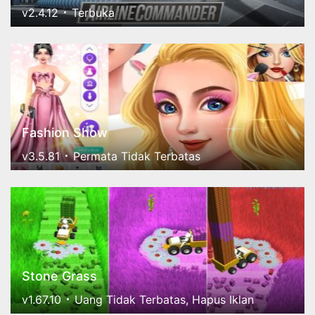
v2.4.12
Terbuka
Fashion Show
v3.5.81
Permata Tidak Terbatas
Stone Grass
v1.67.10
Uang Tidak Terbatas, Hapus Iklan