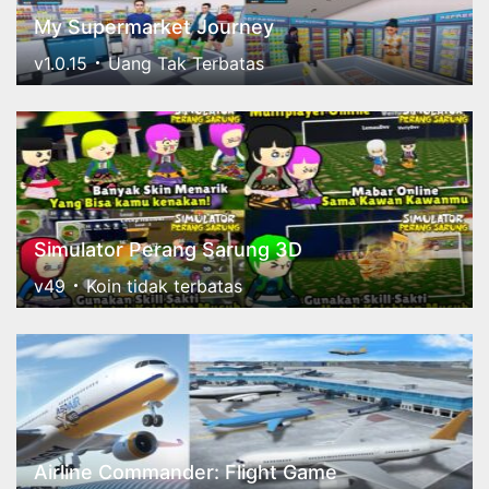
My Supermarket Journey
v1.0.15
Uang Tak Terbatas
Simulator Perang Sarung 3D
v49
Koin tidak terbatas
Airline Commander: Flight Game