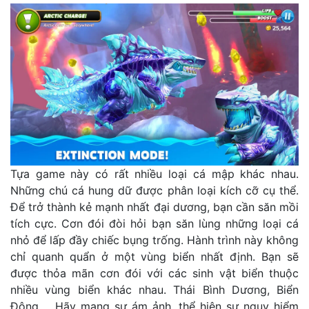
Tựa game này có rất nhiều loại cá mập khác nhau.
Những chú cá hung dữ được phân loại kích cỡ cụ thể.
Để trở thành kẻ mạnh nhất đại dương, bạn cần săn mồi
tích cực. Cơn đói đòi hỏi bạn săn lùng những loại cá
nhỏ để lấp đầy chiếc bụng trống. Hành trình này không
chỉ quanh quẩn ở một vùng biển nhất định. Bạn sẽ
được thỏa mãn cơn đói với các sinh vật biển thuộc
nhiều vùng biển khác nhau. Thái Bình Dương, Biển
Đông,… Hãy mang sự ám ảnh, thể hiện sự nguy hiểm