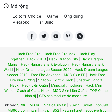
Mở rộng
Editor’s Choice
Game
Ứng dụng
Vietapkdl
Hsr Build
Hack Free Fire
|
Hack Free Fire Max
|
Hack Play
Together
|
Hack PUBG
|
Hack Dragon City
|
Hack Dragon
Mania
|
Hack Hungry Shark Evolution
|
Hack Hungry Shark
World
|
Hack Dream League Soccer 2022
|
Hack Dream League
Soccer 2019
|
Free Fire Advance
|
MOD Skin FF
|
Hack Free
Fire Kim Cương
|
Shadow Fight 2 Hack
|
Shadow Fight 3
Hack
|
Hack Liên Quân
|
Minecraft modpure
|
Hack Mini
World
|
Clash of Clans Hack
|
MOD Skin Liên Quân
|
TOP Game
kinh dị
|
GTA san mod xe độ modpure
link vào
SC88
|
MB 66
|
Nhà cái uy tín
|
98win
|
8kbet
|
nohu90
|
MB66p.com
|
iwin
|
rikvip
|
B52
|
78winnh.net
|
socolive trực