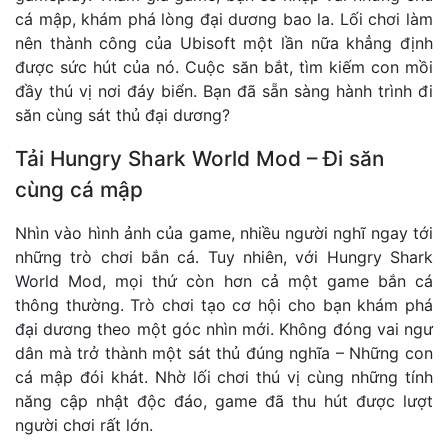
cá mập, khám phá lòng đại dương bao la. Lối chơi làm
nên thành công của Ubisoft một lần nữa khẳng định
được sức hút của nó. Cuộc săn bắt, tìm kiếm con mồi
đầy thú vị nơi đáy biển. Bạn đã sẵn sàng hành trình đi
săn cùng sát thủ đại dương?
Tải Hungry Shark World Mod – Đi săn
cùng cá mập
Nhìn vào hình ảnh của game, nhiều người nghĩ ngay tới
những trò chơi bắn cá. Tuy nhiên, với Hungry Shark
World Mod, mọi thứ còn hơn cả một game bắn cá
thông thường. Trò chơi tạo cơ hội cho bạn khám phá
đại dương theo một góc nhìn mới. Không đóng vai ngư
dân mà trở thành một sát thủ đúng nghĩa – Những con
cá mập đói khát. Nhờ lối chơi thú vị cùng những tính
năng cập nhật độc đáo, game đã thu hút được lượt
người chơi rất lớn.