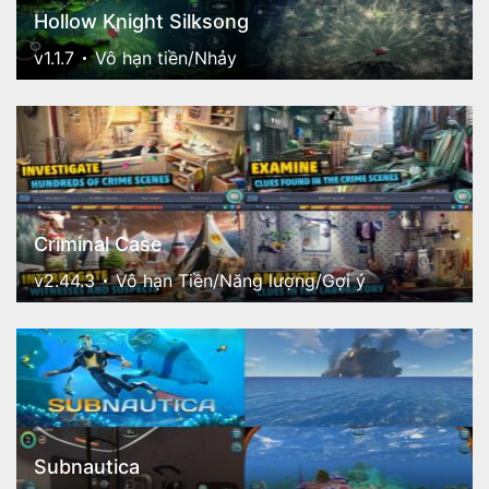
Hollow Knight Silksong
v1.1.7
Vô hạn tiền/Nhảy
Criminal Case
v2.44.3
Vô hạn Tiền/Năng lượng/Gợi ý
Subnautica