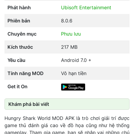
Phát hành
Ubisoft Entertainment
Phiên bản
8.0.6
Chuyên mục
Phưu lưu
Kích thước
217 MB
Yêu cầu
Android 7.0 +
Tính năng MOD
Vô hạn tiền
Get it On
Khám phá bài viết
Hungry Shark World MOD APK là trò chơi giải trí được
game thủ đánh giá cao về đồ họa cũng như hệ thống
gameplay. Tham gia game, bạn sẽ nhập vai những chú