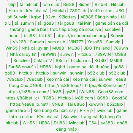
tiếp
|
tải hitclub
|
iwin club
|
Bin88
|
Ricbet
|
Ricbet
|
Hitclub
|
Hitclub
|
kèo nhà cái
|
Hitclub
|
789Club
|
lô đề online
|
JBO
|
tải Sunwin
|
kqbd
|
82vn
|
92lottery
|
AE888 Đăng Nhập
|
tài
xỉu
|
tải sunwin
|
tải go88
|
tải go88
|
tải iwin
|
game bắn cá đổi
thưởng
|
game bài
|
trực tiếp bóng đá socolive
|
socolive
|
ricbet
|
bin88
|
tải b52
|
https://blendernation.org/
|
Sunwin
|
VN168
|
Sunwin
|
sum club
|
VIN777
|
Xoso66
|
Sumvip
|
Win55
|
Nhà cái uy tín
|
MU88
|
MU88
|
JBO Thailand
|
789win
|
Nhà cái uy tín
|
789WIN
|
sunwin
|
Hitclub
|
789WIN
|
QS88
|
Socolive
|
CakhiaTV
|
88clb
|
hitclub ios
|
KQBĐ
|
MM99
|
Fun88 ทางเข้า
|
HD88
|
kqbd
|
game bài đổi thưởng
|
go88
|
go88
|
hitclub
|
hitclub
|
sunwin
|
sunwin
|
b52 club
|
b52 club
|
789club
|
789club
|
kèo nhà cái
|
kèo nhà cái
|
sunwin
|
ea88
|
Trang Chủ ON68
|
https://nk88.food/
|
https://lc88net.com/
|
https://lc88app.com/
|
lx88
|
qs88
|
IWIN68
|
Good88.com
|
https://88ibet.llc/
|
TG88
|
hitclub
|
lv88 com
|
QS88
|
Good88
|
https://ea88.jp.net/
|
VN88
|
Tải 88Go
|
kuwwin
|
b52club
|
game tài xỉu
|
Kèo bóng đá hôm nay
|
Rik vip
|
iwinclub
|
game
tài xỉu online
|
Kèo nhà cái
|
Sunwin
|
trang cá độ bóng đá
|
hitclub
|
Win55
|
HB88
|
DH88
|
iwinclub
|
C54
|
sv388
|
qh88
đăng nhập