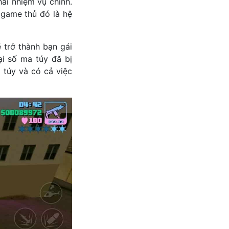
ải nhiệm vụ chính.
 game thủ đó là hệ
 trở thành bạn gái
ại số ma túy đã bị
 túy và có cả việc