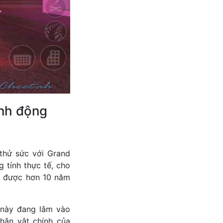
ành động
 thử sức với Grand
 tính thực tế, cho
i được hơn 10 năm
 này đang lâm vào
hân vật chính của