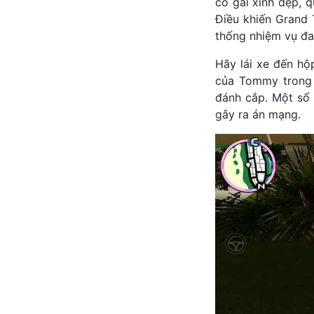
cô gái xinh đẹp, 
Điều khiến Grand 
thống nhiệm vụ đa
Hãy lái xe đến hộ
của Tommy trong t
đánh cắp. Một số 
gây ra án mạng.