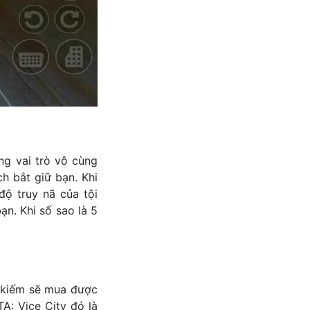
ng vai trò vô cùng
h bắt giữ bạn. Khi
độ truy nã của tội
n. Khi số sao là 5
n kiếm sẽ mua được
TA: Vice City đó là