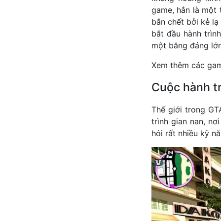
game, hắn là một 
bắn chết bởi kẻ l
bắt đầu hành trìn
một băng đảng lớn
Xem thêm các gam
Cuộc hành tr
Thế giới trong GT
trình gian nan, nơ
hỏi rất nhiều kỹ n