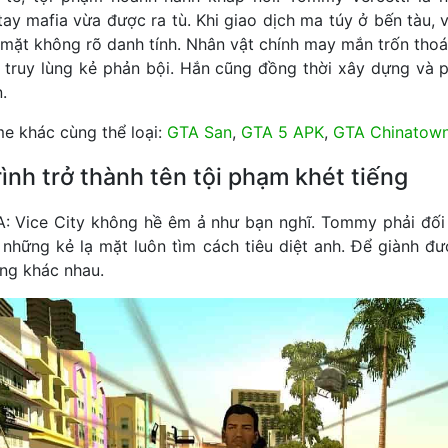
tay mafia vừa được ra tù. Khi giao dịch ma túy ở bến tàu, 
ạ mặt không rõ danh tính. Nhân vật chính may mắn trốn thoá
h truy lùng kẻ phản bội. Hắn cũng đồng thời xây dựng và p
.
e khác cùng thể loại:
GTA San
,
GTA 5 APK
,
GTA Chinatow
ình trở thành tên tội phạm khét tiếng
A: Vice City không hề êm ả như bạn nghĩ. Tommy phải đối
i những kẻ lạ mặt luôn tìm cách tiêu diệt anh. Để giành đ
ăng khác nhau.