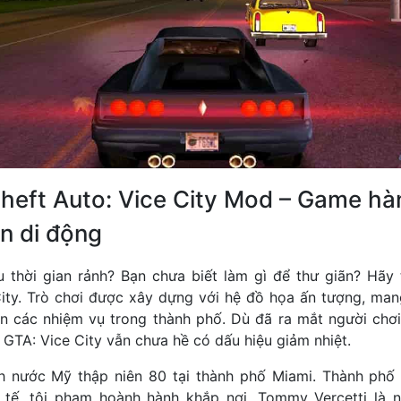
Theft Auto: Vice City Mod – Game h
n di động
 thời gian rảnh? Bạn chưa biết làm gì để thư giãn? Hãy
City. Trò chơi được xây dựng với hệ đồ họa ấn tượng, mang
ện các nhiệm vụ trong thành phố. Dù đã ra mắt người chơ
 GTA: Vice City vẫn chưa hề có dấu hiệu giảm nhiệt.
h nước Mỹ thập niên 80 tại thành phố Miami. Thành phố
 tế, tội phạm hoành hành khắp nơi. Tommy Vercetti là n