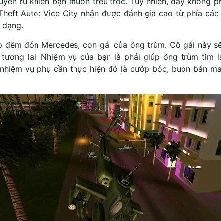
quyến rũ khiến bạn muốn trêu trọc. Tuy nhiên, đây không ph
Theft Auto: Vice City nhận được đánh giá cao từ phía các
 dạng.
p đêm đón Mercedes, con gái của ông trùm. Cô gái này sẽ
ương lai. Nhiệm vụ của bạn là phải giúp ông trùm tìm l
nhiệm vụ phụ cần thực hiện đó là cướp bóc, buôn bán ma