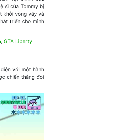
vệ sĩ của Tommy bị
t khỏi vòng vây và
hát triển cho mình
n
,
GTA Liberty
 diện với một hành
ược chiến thắng đòi