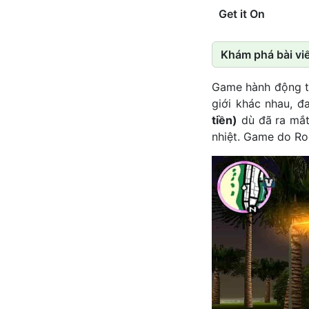
Get it On
Khám phá bài viế
Game hành động trê
giới khác nhau, đ
tiền)
dù đã ra mắt
nhiệt. Game do Ro