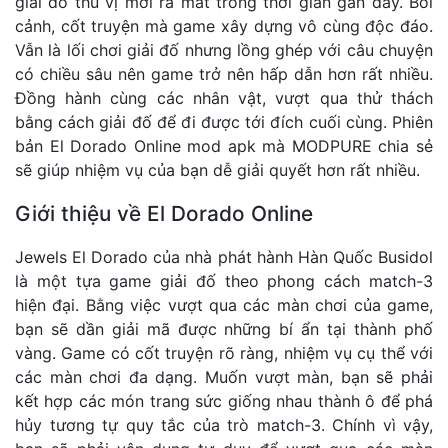
giải đố thú vị mới ra mắt trong thời gian gần đây. Bối
cảnh, cốt truyện mà game xây dựng vô cùng độc đáo.
Vẫn là lối chơi giải đố nhưng lồng ghép với câu chuyện
có chiều sâu nên game trở nên hấp dẫn hơn rất nhiều.
Đồng hành cùng các nhân vật, vượt qua thử thách
bằng cách giải đố để đi được tới đích cuối cùng. Phiên
bản El Dorado Online mod apk mà MODPURE chia sẻ
sẽ giúp nhiệm vụ của bạn dễ giải quyết hơn rất nhiều.
Giới thiệu về El Dorado Online
Jewels El Dorado của nhà phát hành Hàn Quốc Busidol
là một tựa game giải đố theo phong cách match-3
hiện đại. Bằng việc vượt qua các màn chơi của game,
bạn sẽ dần giải mã được những bí ẩn tại thành phố
vàng. Game có cốt truyện rõ ràng, nhiệm vụ cụ thể với
các màn chơi đa dạng. Muốn vượt màn, bạn sẽ phải
kết hợp các món trang sức giống nhau thành ô để phá
hủy tương tự quy tắc của trò match-3. Chính vì vậy,