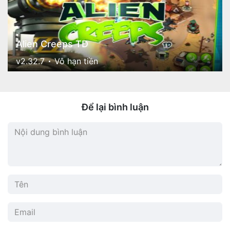
Alien Creeps TD
v2.32.7
Vô hạn tiền
Để lại bình luận