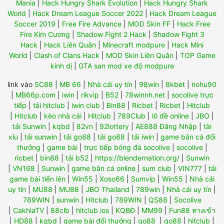
Mania
|
Hack Hungry Shark Evolution
|
Hack Hungry Shark
World
|
Hack Dream League Soccer 2022
|
Hack Dream League
Soccer 2019
|
Free Fire Advance
|
MOD Skin FF
|
Hack Free
Fire Kim Cương
|
Shadow Fight 2 Hack
|
Shadow Fight 3
Hack
|
Hack Liên Quân
|
Minecraft modpure
|
Hack Mini
World
|
Clash of Clans Hack
|
MOD Skin Liên Quân
|
TOP Game
kinh dị
|
GTA san mod xe độ modpure
link vào
SC88
|
MB 66
|
Nhà cái uy tín
|
98win
|
8kbet
|
nohu90
|
MB66p.com
|
iwin
|
rikvip
|
B52
|
78winnh.net
|
socolive trực
tiếp
|
tải hitclub
|
iwin club
|
Bin88
|
Ricbet
|
Ricbet
|
Hitclub
|
Hitclub
|
kèo nhà cái
|
Hitclub
|
789Club
|
lô đề online
|
JBO
|
tải Sunwin
|
kqbd
|
82vn
|
92lottery
|
AE888 Đăng Nhập
|
tài
xỉu
|
tải sunwin
|
tải go88
|
tải go88
|
tải iwin
|
game bắn cá đổi
thưởng
|
game bài
|
trực tiếp bóng đá socolive
|
socolive
|
ricbet
|
bin88
|
tải b52
|
https://blendernation.org/
|
Sunwin
|
VN168
|
Sunwin
|
game bắn cá online
|
sum club
|
VIN777
|
tải
game bài tiến lên
|
Win55
|
Xoso66
|
Sumvip
|
Win55
|
Nhà cái
uy tín
|
MU88
|
MU88
|
JBO Thailand
|
789win
|
Nhà cái uy tín
|
789WIN
|
sunwin
|
Hitclub
|
789WIN
|
QS88
|
Socolive
|
CakhiaTV
|
88clb
|
hitclub ios
|
KQBĐ
|
MM99
|
Fun88 ทางเข้า
|
HD88
|
kqbd
|
game bài đổi thưởng
|
go88
|
go88
|
hitclub
|