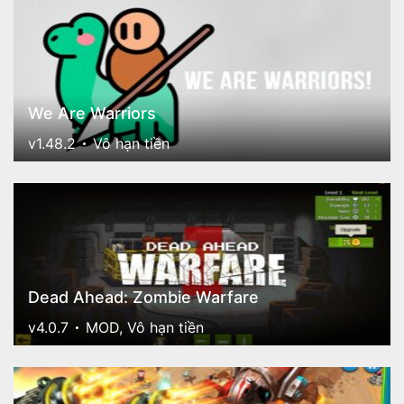
We Are Warriors
v1.48.2
Vô hạn tiền
Dead Ahead: Zombie Warfare
v4.0.7
MOD, Vô hạn tiền