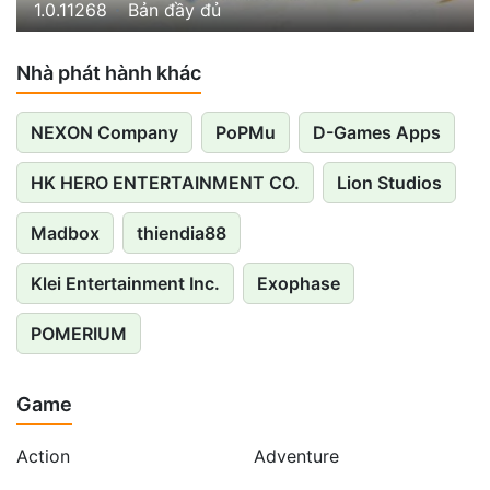
1.0.11268
Bản đầy đủ
Nhà phát hành khác
NEXON Company
PoPMu
D-Games Apps
HK HERO ENTERTAINMENT CO.
Lion Studios
Madbox
thiendia88
Klei Entertainment Inc.
Exophase
POMERIUM
Game
Action
Adventure