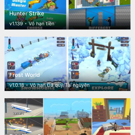
Hunter Strike
v1.139
Vô hạn tiền
Frost World
v1.0.18
Vô hạn Đá quý/Tài nguyên