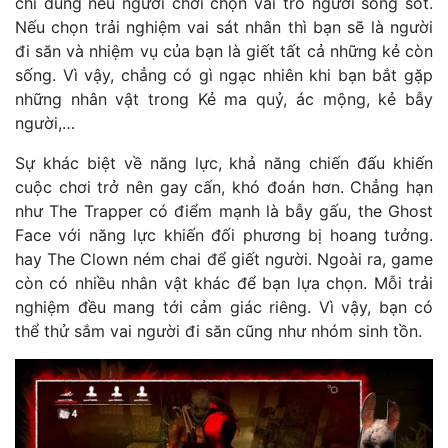
chỉ đúng nếu người chơi chọn vai trò người sống sót.
Nếu chọn trải nghiệm vai sát nhân thì bạn sẽ là người
đi săn và nhiệm vụ của bạn là giết tất cả những kẻ còn
sống. Vì vậy, chẳng có gì ngạc nhiên khi bạn bắt gặp
những nhân vật trong Kẻ ma quỷ, ác mộng, kẻ bẫy
người,…
Sự khác biệt về năng lực, khả năng chiến đấu khiến
cuộc chơi trở nên gay cấn, khó đoán hơn. Chẳng hạn
như The Trapper có điểm mạnh là bẫy gấu, the Ghost
Face với năng lực khiến đối phương bị hoang tưởng.
hay The Clown ném chai để giết người. Ngoài ra, game
còn có nhiều nhân vật khác để bạn lựa chọn. Mỗi trải
nghiệm đều mang tới cảm giác riêng. Vì vậy, bạn có
thể thử sắm vai người đi săn cũng như nhóm sinh tồn.