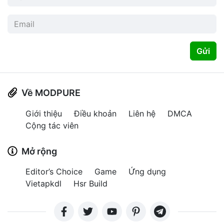
Gửi
Về MODPURE
Giới thiệu
Điều khoản
Liên hệ
DMCA
Cộng tác viên
Mở rộng
Editor’s Choice
Game
Ứng dụng
Vietapkdl
Hsr Build