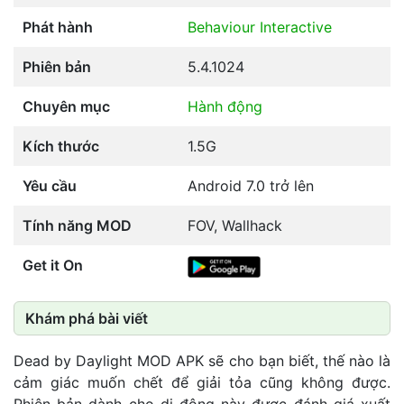
Phát hành
Behaviour Interactive
Phiên bản
5.4.1024
Chuyên mục
Hành động
Kích thước
1.5G
Yêu cầu
Android 7.0 trở lên
Tính năng MOD
FOV, Wallhack
Get it On
Khám phá bài viết
Dead by Daylight MOD APK sẽ cho bạn biết, thế nào là
cảm giác muốn chết để giải tỏa cũng không được.