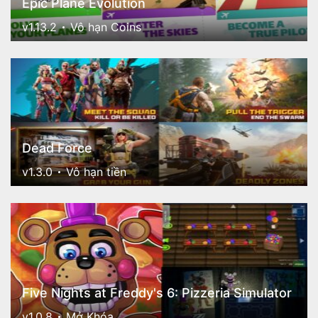
Epic Plane Evolution
v1.13.2
Vô hạn Coins
Dead Force
v1.3.0
Vô hạn tiền
Five Nights at Freddy's 6: Pizzeria Simulator
v1.0.8
Mở Khóa