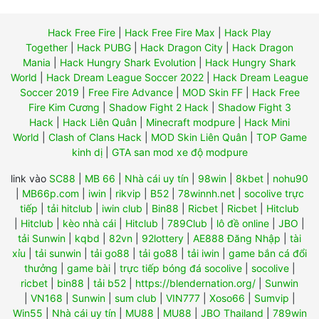
Hack Free Fire
|
Hack Free Fire Max
|
Hack Play
Together
|
Hack PUBG
|
Hack Dragon City
|
Hack Dragon
Mania
|
Hack Hungry Shark Evolution
|
Hack Hungry Shark
World
|
Hack Dream League Soccer 2022
|
Hack Dream League
Soccer 2019
|
Free Fire Advance
|
MOD Skin FF
|
Hack Free
Fire Kim Cương
|
Shadow Fight 2 Hack
|
Shadow Fight 3
Hack
|
Hack Liên Quân
|
Minecraft modpure
|
Hack Mini
World
|
Clash of Clans Hack
|
MOD Skin Liên Quân
|
TOP Game
kinh dị
|
GTA san mod xe độ modpure
link vào
SC88
|
MB 66
|
Nhà cái uy tín
|
98win
|
8kbet
|
nohu90
|
MB66p.com
|
iwin
|
rikvip
|
B52
|
78winnh.net
|
socolive trực
tiếp
|
tải hitclub
|
iwin club
|
Bin88
|
Ricbet
|
Ricbet
|
Hitclub
|
Hitclub
|
kèo nhà cái
|
Hitclub
|
789Club
|
lô đề online
|
JBO
|
tải Sunwin
|
kqbd
|
82vn
|
92lottery
|
AE888 Đăng Nhập
|
tài
xỉu
|
tải sunwin
|
tải go88
|
tải go88
|
tải iwin
|
game bắn cá đổi
thưởng
|
game bài
|
trực tiếp bóng đá socolive
|
socolive
|
ricbet
|
bin88
|
tải b52
|
https://blendernation.org/
|
Sunwin
|
VN168
|
Sunwin
|
sum club
|
VIN777
|
Xoso66
|
Sumvip
|
Win55
|
Nhà cái uy tín
|
MU88
|
MU88
|
JBO Thailand
|
789win