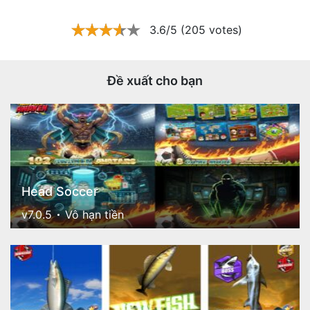
3.6/5 (205 votes)
Đề xuất cho bạn
Head Soccer
v7.0.5
Vô hạn tiền