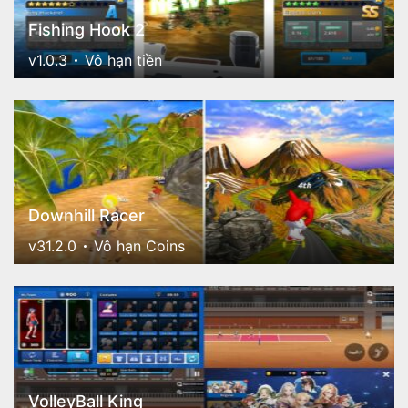
Fishing Hook 2
v1.0.3
Vô hạn tiền
Downhill Racer
v31.2.0
Vô hạn Coins
VolleyBall King