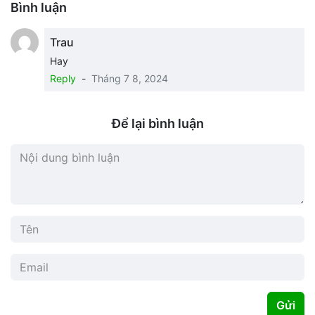
Bình luận
Trau
Hay
Reply
-
Tháng 7 8, 2024
Để lại bình luận
Gửi