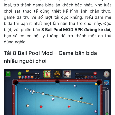
loại, trở thành game bida ăn khách bậc nhất. Nhờ luật
chơi sát thực tế cùng thiết kế hình ảnh chân thực,
game đã thu về số lượt tải cực khủng. Nếu đam mê
bida thì bạn ít nhất một lần nên thử trò chơi này. Đặc
biệt, với phiên bản
8 Ball Pool MOD APK đường kẻ dài
,
bạn sẽ có cơ hội lý tưởng để trở thành một cơ thủ
đúng nghĩa.
Tải 8 Ball Pool Mod – Game bắn bida
nhiều người chơi