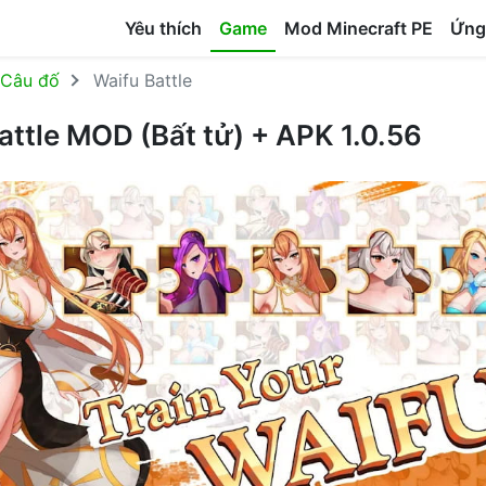
Yêu thích
Game
Mod Minecraft PE
Ứng
Câu đố
Waifu Battle
attle MOD (Bất tử) + APK 1.0.56