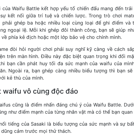
ơi của Waifu Battle kết hợp yếu tố chiến đấu mang đến trả
 sự kết nối giữa trí tuệ và chiến lược. Trong trò chơi ma
 phải ghép ba hoặc nhiều loại cùng loại để ghi điểm và t
ng ngoại lệ. Mỗi khi ghép đôi thành công, bạn sẽ giúp nh
về phía kẻ địch hoặc một lớp bảo vệ cho chính mình.
ame đòi hỏi người chơi phải suy nghĩ kỹ càng về cách sắ
iện trên màn hình. Điều này đặc biệt quan trọng khi đối mặ
hi bạn cần phát huy tối đa sức mạnh của waifu của mìn
ăn. Ngoài ra, bạn ghép càng nhiều biểu tượng thì bạn s
ới kẻ thù của mình.
t waifu vô cùng độc đáo
ifus cũng là điểm nhấn đáng chú ý của Waifu Battle. Dướ
ng như điểm mạnh của từng nhân vật mà có thể bạn quan 
 nổi tiếng của Sasaki là biểu tượng của sức mạnh và sự bấ
à dũng cảm trước mọi thử thách.