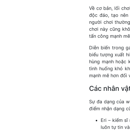
Về cơ bản, lối ch
độc ​​đáo, tạo nên
người chơi thường
chơi này cũng khô
tấn công mạnh mẽ 
Diễn biến trong g
biểu tượng xuất h
hùng mạnh hoặc k
tình huống khó kh
mạnh mẽ hơn đối v
Các nhân vậ
Sự đa dạng của wa
điểm nhận dạng cũ
Eri – kiếm sĩ
luôn tự tin v