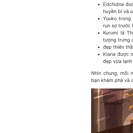
Edchidna đượ
huyền bí và 
Yuuko trong 
run sợ trước 
Kurumi là Th
tượng trưng c
đẹp thiên th
Kiana được m
đẹp vừa lạnh
Nhìn chung, mỗi 
bạn khám phá và d