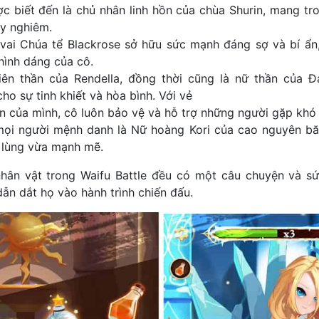
c biết đến là chủ nhân linh hồn của chùa Shurin, mang t
uy nghiêm.
vai Chúa tể Blackrose sở hữu sức mạnh đáng sợ và bí ẩn,
hình dáng của cô.
iên thần của Rendella, đồng thời cũng là nữ thần của Đ
ho sự tinh khiết và hòa bình. Với vẻ
ần của mình, cô luôn bảo vệ và hỗ trợ những người gặp khó
ọi người mệnh danh là Nữ hoàng Kori của cao nguyên băn
 lùng vừa mạnh mẽ.
nhân vật trong Waifu Battle đều có một câu chuyện và sứ
ẫn dắt họ vào hành trình chiến đấu.