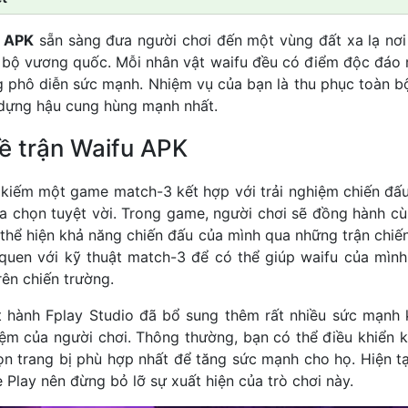
D APK
sẵn sàng đưa người chơi đến một vùng đất xa lạ nơi
n bộ vương quốc. Mỗi nhân vật waifu đều có điểm độc đáo r
 phô diễn sức mạnh. Nhiệm vụ của bạn là thu phục toàn b
 dựng hậu cung hùng mạnh nhất.
về trận Waifu APK
kiếm một game match-3 kết hợp với trải nghiệm chiến đấu
lựa chọn tuyệt vời. Trong game, người chơi sẽ đồng hành c
thể hiện khả năng chiến đấu của mình qua những trận chiến 
quen với kỹ thuật match-3 để có thể giúp waifu của mìn
rên chiến trường.
t hành Fplay Studio đã bổ sung thêm rất nhiều sức mạnh 
iệm của người chơi. Thông thường, bạn có thể điều khiển 
ọn trang bị phù hợp nhất để tăng sức mạnh cho họ. Hiện tại
 Play nên đừng bỏ lỡ sự xuất hiện của trò chơi này.