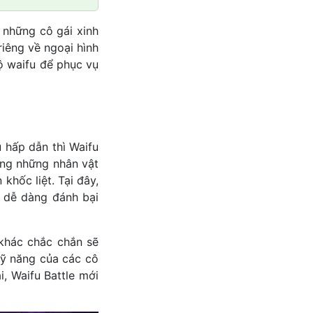
 những cô gái xinh
iêng về ngoại hình
ộ waifu để phục vụ
 hấp dẫn thì Waifu
ùng những nhân vật
khốc liệt. Tại đây,
h dễ dàng đánh bại
khác chắc chắn sẽ
kỹ năng của các cô
, Waifu Battle mới