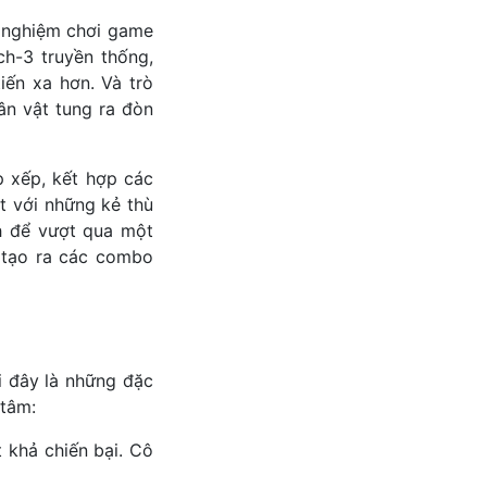
i nghiệm chơi game
tch-3 truyền thống,
iến xa hơn. Và trò
ân vật tung ra đòn
p xếp, kết hợp các
t với những kẻ thù
h để vượt qua một
ẽ tạo ra các combo
i đây là những đặc
tâm:
t khả chiến bại. Cô