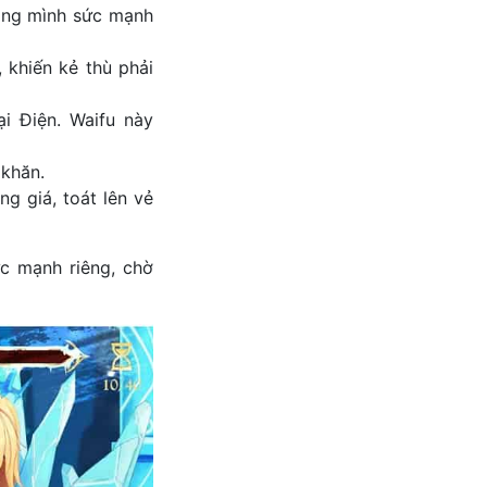
rong mình sức mạnh
 khiến kẻ thù phải
ại Điện. Waifu này
 khăn.
g giá, toát lên vẻ
c mạnh riêng, chờ