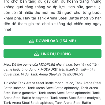
Trò chơi bắn tăng đủ gay cấn, đủ hoành tráng nhưng
không quá căng thẳng và áp lực. Hơn nữa, game lại
còn có rất nhiều thứ mới mẻ để người chơi từng bước
khám phá. Hãy tải Tank Arena Steel Battle mod vô hạn
tiền để tham gia trò chơi xe tăng đại chiến này ngay
nhé!
DOWNLOAD (154 MB)
LINK DỰ PHÒNG
Mẹo: Để tìm game của MODPURE nhanh hơn, bạn hãy gõ "tên
game hoặc ứng dụng + MODPURE" trên thanh tìm kiếm trình
duyệt nhé. Ví dụ: Tank Arena Steel Battle MODPURE
Từ khóa: Tank Arena Steel Battle modpure.co, Tank Arena Steel
Battle lmhmod, Tank Arena Steel Battle apkmody, Tank Arena
Steel Battle gamedva, Tank Arena Steel Battle apkmodel, Tank
Arena Steel Battle happymod, Tank Arena Steel Battle modyolo,
Tank Arena Steel Battle apktodo, Tank Arena Steel Battle