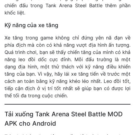
chiến đấu trong Tank Arena Steel Battle thêm phần
khốc liệt.
Kỹ năng của xe tăng
Xe tăng trong game không chỉ đứng yên nã đạn về
phía địch mà còn có khả năng vượt địa hình ấn tượng.
Quá trình chơi, bạn sẽ thấy chiến tăng của mình có khả
năng leo đồi dốc cực đỉnh. Mỗi đấu trường là một
dạng địa hình, một thử thách với kỹ năng điều khiển
tăng của bạn. Vì vậy, hãy lái xe tăng tiến về trước một
cách an toàn bằng kỹ năng khéo léo nhất. Leo đồi tốt,
tiếp cận địch ở vị trí tốt nhất sẽ giúp bạn có được lợi
thế tối đa trong cuộc chiến.
Tải xuống Tank Arena Steel Battle MOD
APK cho Android