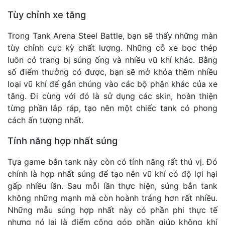
Tùy chỉnh xe tăng
Trong Tank Arena Steel Battle, bạn sẽ thấy những màn
tùy chỉnh cực kỳ chất lượng. Những cỗ xe bọc thép
luôn có trang bị súng ống và nhiều vũ khí khác. Bằng
số điểm thưởng có được, bạn sẽ mở khóa thêm nhiều
loại vũ khí để gắn chúng vào các bộ phận khác của xe
tăng. Đi cùng với đó là sử dụng các skin, hoàn thiện
từng phần lắp ráp, tạo nên một chiếc tank có phong
cách ấn tượng nhất.
Tính năng hợp nhất súng
Tựa game bắn tank này còn có tính năng rất thú vị. Đó
chính là hợp nhất súng để tạo nên vũ khí có độ lợi hại
gấp nhiều lần. Sau mỗi lần thực hiện, súng bắn tank
không những mạnh mà còn hoành tráng hơn rất nhiều.
Những mẫu súng hợp nhất này có phần phi thực tế
nhưng nó lại là điểm cộng góp phần giúp không khí