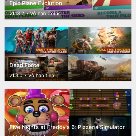
Epic Plane Evolution
v1.13.2
Vô hạn Coins
Dead Force
v1.3.0
Vô hạn tiền
Five Nights at Freddy's 6: Pizzeria Simulator