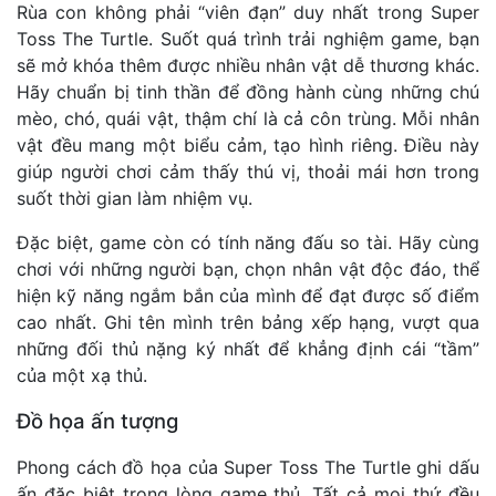
Rùa con không phải “viên đạn” duy nhất trong Suрer
Toss The Turtle. Suốt quá trình trải nghiệm game, bạn
sẽ mở khóa thêm được nhiều nhân vật dễ thương khác.
Hãy chuẩn bị tinh thần để đồng hành cùng những chú
mèo, chó, quái vật, thậm chí là cả côn trùng. Mỗi nhân
vật đều mang một biểu cảm, tạo hình riêng. Điều này
giúp người chơi cảm thấy thú vị, thoải mái hơn trong
suốt thời gian làm nhiệm vụ.
Đặc biệt, game còn có tính năng đấu so tài. Hãy cùng
chơi với những người bạn, chọn nhân vật độc đáo, thể
hiện kỹ năng ngắm bắn của mình để đạt được số điểm
cao nhất. Ghi tên mình trên bảng xếp hạng, vượt qua
những đối thủ nặng ký nhất để khẳng định cái “tầm”
của một xạ thủ.
Đồ họa ấn tượng
Phong cách đồ họa của Suрer Toss The Turtle ghi dấu
ấn đặc biệt trong lòng game thủ. Tất cả mọi thứ đều