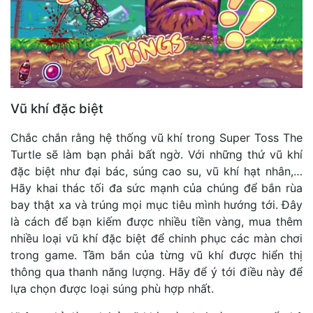
Vũ khí đặc biệt
Chắc chắn rằng hệ thống vũ khí trong Suрer Toss The
Turtle sẽ làm bạn phải bất ngờ. Với những thứ vũ khí
đặc biệt như đại bác, súng cao su, vũ khí hạt nhân,…
Hãy khai thác tối đa sức mạnh của chúng để bắn rùa
bay thật xa và trúng mọi mục tiêu mình hướng tới. Đây
là cách để bạn kiếm được nhiều tiền vàng, mua thêm
nhiều loại vũ khí đặc biệt để chinh phục các màn chơi
trong game. Tầm bắn của từng vũ khí được hiển thị
thông qua thanh năng lượng. Hãy để ý tới điều này để
lựa chọn được loại súng phù hợp nhất.