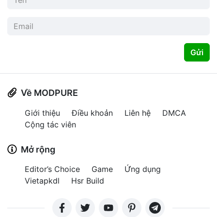
Gửi
Về MODPURE
Giới thiệu
Điều khoản
Liên hệ
DMCA
Cộng tác viên
Mở rộng
Editor’s Choice
Game
Ứng dụng
Vietapkdl
Hsr Build