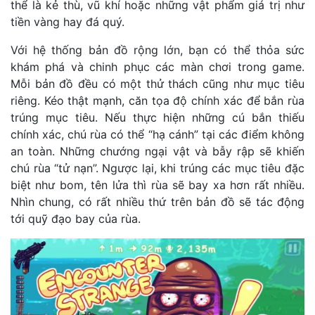
thể là kẻ thù, vũ khí hoặc những vật phẩm giá trị như
tiền vàng hay đá quý.
Với hệ thống bản đồ rộng lớn, bạn có thể thỏa sức
khám phá và chinh phục các màn chơi trong game.
Mỗi bản đồ đều có một thử thách cũng như mục tiêu
riêng. Kéo thật mạnh, căn tọa độ chính xác để bắn rùa
trúng mục tiêu. Nếu thực hiện những cú bắn thiếu
chính xác, chú rùa có thể “hạ cánh” tại các điểm không
an toàn. Những chướng ngại vật và bẫy rập sẽ khiến
chú rùa “tử nạn”. Ngược lại, khi trúng các mục tiêu đặc
biệt như bom, tên lửa thì rùa sẽ bay xa hơn rất nhiều.
Nhìn chung, có rất nhiều thứ trên bản đồ sẽ tác động
tới quỹ đạo bay của rùa.