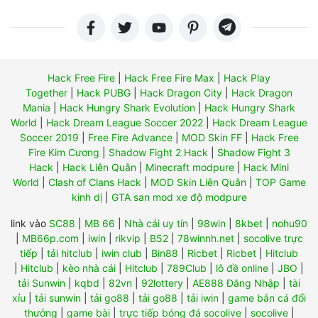
Hack Free Fire
|
Hack Free Fire Max
|
Hack Play
Together
|
Hack PUBG
|
Hack Dragon City
|
Hack Dragon
Mania
|
Hack Hungry Shark Evolution
|
Hack Hungry Shark
World
|
Hack Dream League Soccer 2022
|
Hack Dream League
Soccer 2019
|
Free Fire Advance
|
MOD Skin FF
|
Hack Free
Fire Kim Cương
|
Shadow Fight 2 Hack
|
Shadow Fight 3
Hack
|
Hack Liên Quân
|
Minecraft modpure
|
Hack Mini
World
|
Clash of Clans Hack
|
MOD Skin Liên Quân
|
TOP Game
kinh dị
|
GTA san mod xe độ modpure
link vào
SC88
|
MB 66
|
Nhà cái uy tín
|
98win
|
8kbet
|
nohu90
|
MB66p.com
|
iwin
|
rikvip
|
B52
|
78winnh.net
|
socolive trực
tiếp
|
tải hitclub
|
iwin club
|
Bin88
|
Ricbet
|
Ricbet
|
Hitclub
|
Hitclub
|
kèo nhà cái
|
Hitclub
|
789Club
|
lô đề online
|
JBO
|
tải Sunwin
|
kqbd
|
82vn
|
92lottery
|
AE888 Đăng Nhập
|
tài
xỉu
|
tải sunwin
|
tải go88
|
tải go88
|
tải iwin
|
game bắn cá đổi
thưởng
|
game bài
|
trực tiếp bóng đá socolive
|
socolive
|