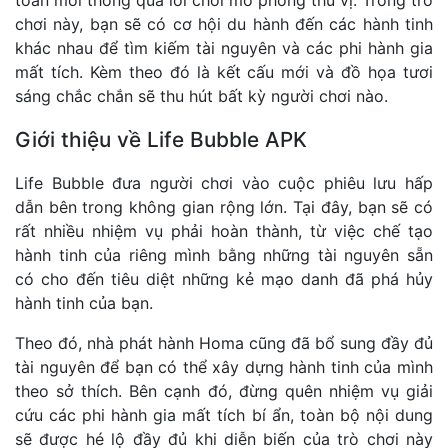
toàn mới thông qua lối chơi mô phỏng thú vị. Trong trò
chơi này, bạn sẽ có cơ hội du hành đến các hành tinh
khác nhau để tìm kiếm tài nguyên và các phi hành gia
mất tích. Kèm theo đó là kết cấu mới và đồ họa tươi
sáng chắc chắn sẽ thu hút bất kỳ người chơi nào.
Giới thiệu về Life Bubble APK
Life Bubble đưa người chơi vào cuộc phiêu lưu hấp
dẫn bên trong không gian rộng lớn. Tại đây, bạn sẽ có
rất nhiều nhiệm vụ phải hoàn thành, từ việc chế tạo
hành tinh của riêng mình bằng những tài nguyên sẵn
có cho đến tiêu diệt những kẻ mạo danh đã phá hủy
hành tinh của bạn.
Theo đó, nhà phát hành Homa cũng đã bổ sung đầy đủ
tài nguyên để bạn có thể xây dựng hành tinh của mình
theo sở thích. Bên cạnh đó, đừng quên nhiệm vụ giải
cứu các phi hành gia mất tích bí ẩn, toàn bộ nội dung
sẽ được hé lộ đầy đủ khi diễn biến của trò chơi này