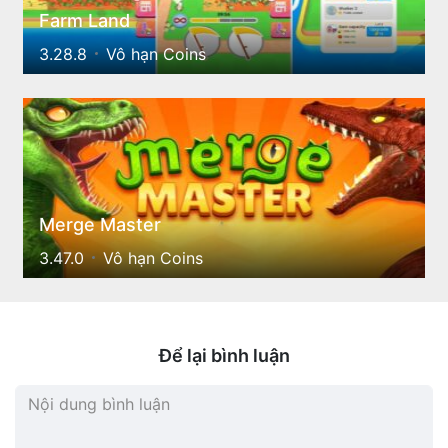
Farm Land
3.28.8
Vô hạn Coins
Merge Master
3.47.0
Vô hạn Coins
Để lại bình luận