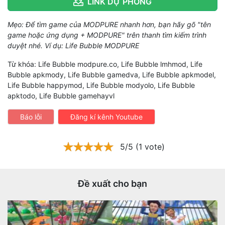
LINK DỰ PHÒNG
Mẹo: Để tìm game của MODPURE nhanh hơn, bạn hãy gõ "tên
game hoặc ứng dụng + MODPURE" trên thanh tìm kiếm trình
duyệt nhé. Ví dụ: Life Bubble MODPURE
Từ khóa: Life Bubble modpure.co, Life Bubble lmhmod, Life
Bubble apkmody, Life Bubble gamedva, Life Bubble apkmodel,
Life Bubble happymod, Life Bubble modyolo, Life Bubble
apktodo, Life Bubble gamehayvl
Báo lỗi
Đăng kí kênh Youtube
5/5 (1 vote)
Đề xuất cho bạn