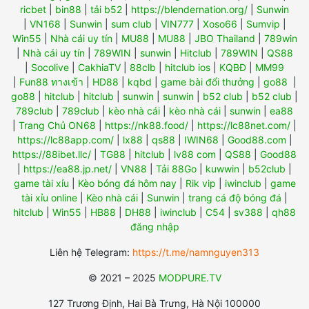
ricbet
|
bin88
|
tải b52
|
https://blendernation.org/
|
Sunwin
|
VN168
|
Sunwin
|
sum club
|
VIN777
|
Xoso66
|
Sumvip
|
Win55
|
Nhà cái uy tín
|
MU88
|
MU88
|
JBO Thailand
|
789win
|
Nhà cái uy tín
|
789WIN
|
sunwin
|
Hitclub
|
789WIN
|
QS88
|
Socolive
|
CakhiaTV
|
88clb
|
hitclub ios
|
KQBĐ
|
MM99
|
Fun88 ทางเข้า
|
HD88
|
kqbd
|
game bài đổi thưởng
|
go88
|
go88
|
hitclub
|
hitclub
|
sunwin
|
sunwin
|
b52 club
|
b52 club
|
789club
|
789club
|
kèo nhà cái
|
kèo nhà cái
|
sunwin
|
ea88
|
Trang Chủ ON68
|
https://nk88.food/
|
https://lc88net.com/
|
https://lc88app.com/
|
lx88
|
qs88
|
IWIN68
|
Good88.com
|
https://88ibet.llc/
|
TG88
|
hitclub
|
lv88 com
|
QS88
|
Good88
|
https://ea88.jp.net/
|
VN88
|
Tải 88Go
|
kuwwin
|
b52club
|
game tài xỉu
|
Kèo bóng đá hôm nay
|
Rik vip
|
iwinclub
|
game
tài xỉu online
|
Kèo nhà cái
|
Sunwin
|
trang cá độ bóng đá
|
hitclub
|
Win55
|
HB88
|
DH88
|
iwinclub
|
C54
|
sv388
|
qh88
đăng nhập
Liên hệ Telegram:
https://t.me/namnguyen313
© 2021 – 2025
MODPURE.TV
127 Trương Định, Hai Bà Trưng, Hà Nội 100000