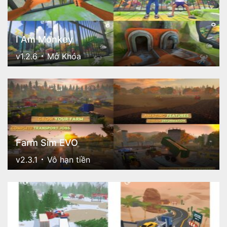
I Am Monkey
v1.2.6
Mở Khóa
Farm Sim EVO
v2.3.1
Vô hạn tiền