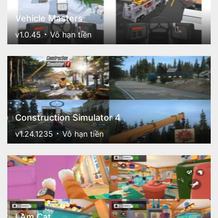
Vehicle Masters
v1.0.45
Vô hạn tiền
Construction Simulator 4
v1.24.1235
Vô hạn tiền
I Am Cat