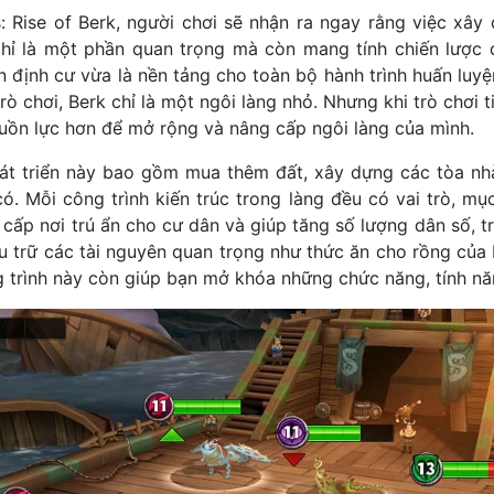
 Rise of Berk, người chơi sẽ nhận ra ngay rằng việc xây 
hỉ là một phần quan trọng mà còn mang tính chiến lược 
n định cư vừa là nền tảng cho toàn bộ hành trình huấn luyện
rò chơi, Berk chỉ là một ngôi làng nhỏ. Nhưng khi trò chơi t
guồn lực hơn để mở rộng và nâng cấp ngôi làng của mình.
át triển này bao gồm mua thêm đất, xây dựng các tòa nh
ó. Mỗi công trình kiến ​​trúc trong làng đều có vai trò, mục
 cấp nơi trú ẩn cho cư dân và giúp tăng số lượng dân số, t
u trữ các tài nguyên quan trọng như thức ăn cho rồng của 
 trình này còn giúp bạn mở khóa những chức năng, tính nă