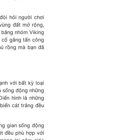
òi hỏi người chơi
 vùng đất mở rộng,
c băng nhóm Viking
 cố gắng tấn công
hú rồng mà bạn đã
nh với bất kỳ loại
 và sống động những
iển hình là những
biển cát trắng đều
ông gian sống động
ệt đều phù hợp với