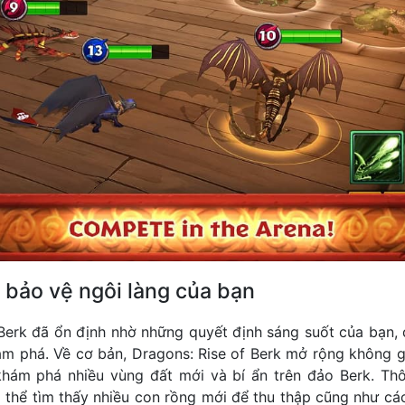
bảo vệ ngôi làng của bạn
 Berk đã ổn định nhờ những quyết định sáng suốt của bạn, 
m phá. Về cơ bản, Dragons: Rise of Berk mở rộng không 
khám phá nhiều vùng đất mới và bí ẩn trên đảo Berk. Th
ó thể tìm thấy nhiều con rồng mới để thu thập cũng như các