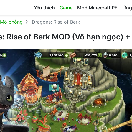
Yêu thích
Game
Mod Minecraft PE
Ứng
Mô phỏng
Dragons: Rise of Berk
s: Rise of Berk MOD (Vô hạn ngọc) +