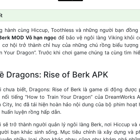
t
g hành cùng Hiccup, Toothless và những người bạn đồng 
 Berk MOD Vô hạn ngọc
để bảo vệ ngôi làng Viking khỏi c
ó cơ hội trở thành chỉ huy của những chú rồng biểu tượng
in Your Dragon”. Trước khi chơi game chúng ta cùng tìm hiể
về Dragons: Rise of Berk APK
 chưa biết, Dragons: Rise of Berk là game di động được p
 nổi tiếng “How to Train Your Dragon” của DreamWorks A
 City, Inc đã tái hiện hoàn hảo nội dung của bộ phim hoạt 
 huấn luyện rồng hấp dẫn.
i sẽ trở thành người quản lý ngôi làng Berk, nơi Hiccup v
ười bạn khác sinh sống. Mục tiêu chính là xây dựng và phá
 luyện nhiều loại rồng khác nhau cũng như khám phá nhữn