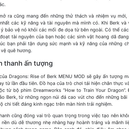
ác.
mở ra cũng mang đến những thử thách và nhiệm vụ mới, đ
 nhất các kỹ năng và tài nguyên mà mình có. Khi Berk và
 ý bảo vệ nó khỏi các mối đe dọa từ bên ngoài. Có thể cá
đoạt tài nguyên của bạn hoặc các sinh vật hoang dã đang
à lúc bạn phải tận dụng sức mạnh và kỹ năng của những c
 vệ quê hương.
m thanh ấn tượng
a của Dragons: Rise of Berk MENU MOD sẽ gây ấn tượng mạ
y từ lần đầu tiên. Đồ họa của trò chơi tái hiện chân thực
uộc từ bộ phim Dreamworks “How to Train Your Dragon”. Đ
o Berk, từ những ngọn núi đá cao vút cho đến những bãi 
độ chi tiết đáng kinh ngạc trên màn hình trải nghiệm.
hanh cũng đóng vai trò quan trọng trong việc tạo nên kh
c nền dù dễ thương nhẹ nhàng hay hoành tráng và mãnh li