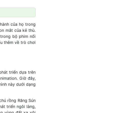
hành của họ trong
on mắt của kẻ thù.
 trong bộ phim nổi
u thêm về trò chơi
hát triển dựa trên
nimation. Giờ đây,
hình này dưới dạng
à chú rồng Răng Sún
t triển ngôi làng,
g vùng đất xa xôi