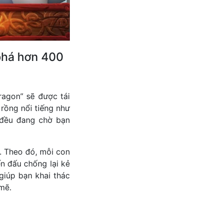
phá hơn 400
agon” sẽ được tái
 rồng nổi tiếng như
 đều đang chờ bạn
g. Theo đó, mỗi con
n đấu chống lại kẻ
giúp bạn khai thác
mẽ.