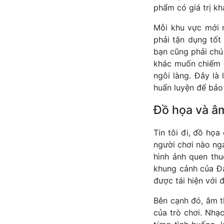
phẩm có giá trị kh
Mỗi khu vực mới 
phải tận dụng tốt
bạn cũng phải chú
khác muốn chiếm 
ngôi làng. Đây l
huấn luyện để bảo
Đồ họa và â
Tin tôi đi, đồ họ
người chơi nào nga
hình ảnh quen th
khung cảnh của Đả
được tái hiện với 
Bên cạnh đó, âm t
của trò chơi. Nhạ