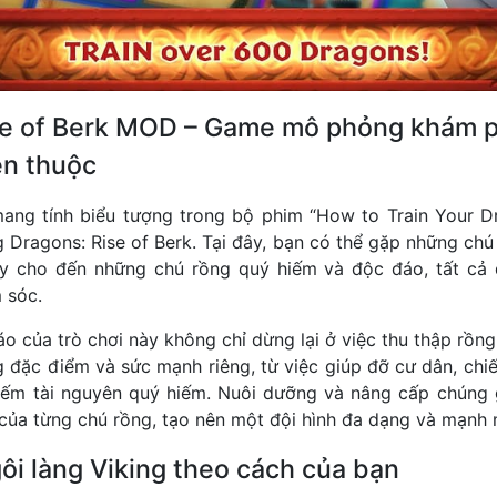
se of Berk MOD – Game mô phỏng khám 
en thuộc
ang tính biểu tượng trong bộ phim “How to Train Your Dr
g Dragons: Rise of Berk. Tại đây, bạn có thể gặp những chú
fly cho đến những chú rồng quý hiếm và độc đáo, tất cả
 sóc.
o của trò chơi này không chỉ dừng lại ở việc thu thập rồn
 đặc điểm và sức mạnh riêng, từ việc giúp đỡ cư dân, chiế
iếm tài nguyên quý hiếm. Nuôi dưỡng và nâng cấp chúng 
 của từng chú rồng, tạo nên một đội hình đa dạng và mạnh 
gôi làng Viking theo cách của bạn